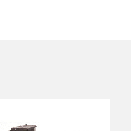
新一代全自动光学参量放大器ORPHEUS-NEO
CARBIDE系列工业