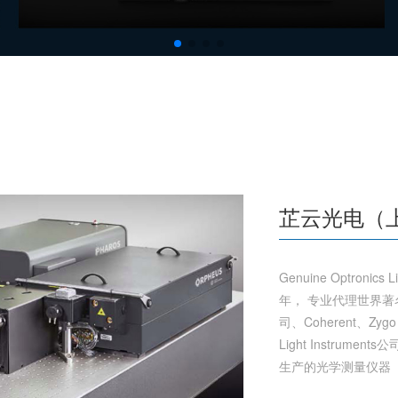
年， 专业代理世界著名专业
司、Coherent、Zygo C
Light Instrument
生产的光学测量仪器
和纳秒固体激光器、
它各类激光器）、激
了解更多
产品代理业务和技术
产品介绍
/
PRODUCT INTRODUCTION