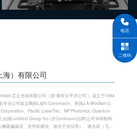
公司如立陶宛Light Conversion、美国J.A.Woollam公
orporation、Pacific LaserTec、NP Photonics; Quantum
s公司;法国Lumibird Group Inc.(含Continuum品牌)公司等研制和
（椭圆偏振仪、光学轮廓仪、激光干涉仪等）、激光器（飞秒
电话
气体激光器、可调谐激光器、半导体激光器、光纤激光器及其
光功率/能量计、光束诊断系统、激光染料、各类光电元器件等
服务。
二维码